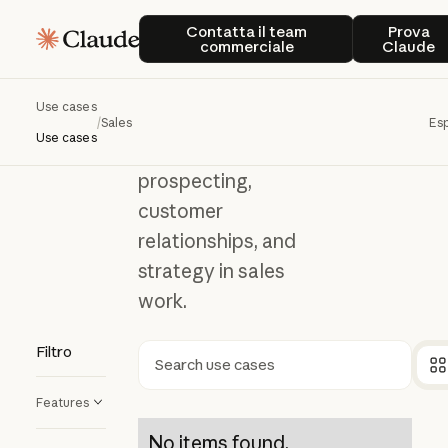
Sales
Contatta il team commerciale
Prova
Sales
Contatta il team
Prova
commerciale
Claude
Explore ways
Use cases
Claude can
/
Sales
Esp
Use cases
support
prospecting,
customer
relationships, and
strategy in sales
work.
Filtro
Ricerca
Features
No items found.