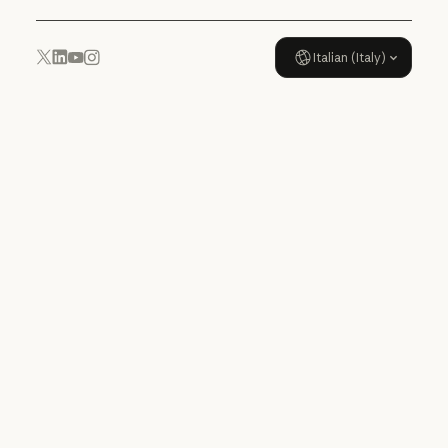
Italian (Italy)
YouTube
Instagram
x.com
LinkedIn