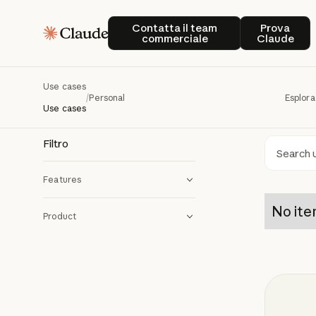
Pe
Personal
Contatta il team commerciale
Prova C
Contatta il team
Prova
commerciale
Claude
See how
Use cases
/
Personal
Esplora
persona
Use cases
Filtro
Ricer
Features
No ite
Product