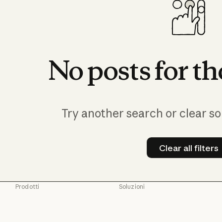
No
posts
for
th
Try another search or clear so
Clear all filters
Clear all
Prodotti
Soluzioni
Claude
Agenti IA
Claude
Agenti IA
Claude Code
Modernizzazione del codice