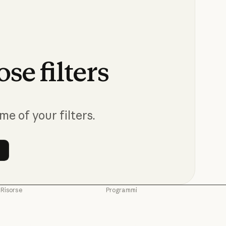
ose
filters
me of your filters.
 filters
Risorse
Programmi
Blog
Startup
Blog
Startup
Claude Partner Network
Laboratori di ricerca