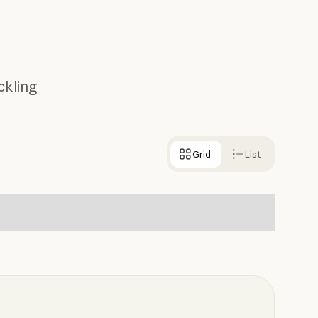
ckling
Grid
List