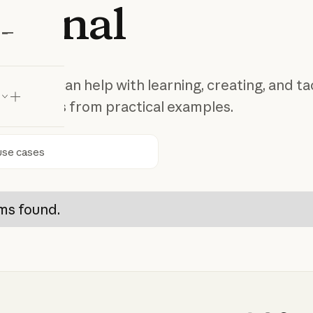
rsonal
laude
 Claude can help with learning, creating, and ta
l projects from practical examples.
ca
ms found.