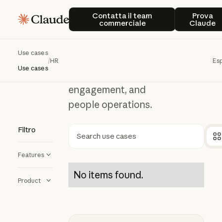
HR
Contatta il team commerciale
Prova
HR
Contatta il team
Prova
commerciale
Claude
Learn how Claude
Use cases
can support hiring,
/
HR
Esp
Use cases
employee
engagement, and
people operations.
Filtro
Ricerca
Features
No items found.
Product