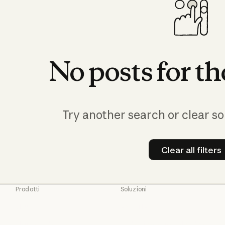
No
posts
for
th
Try another search or clear so
Clear all filters
Clear all
Prodotti
Soluzioni
Claude
Agenti IA
Claude
Agenti IA
Claude Code
Modernizzazione del codice