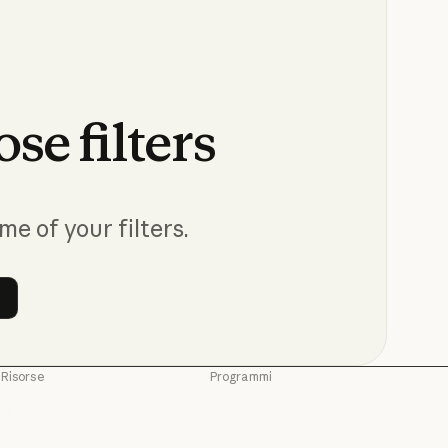
ose
filters
me of your filters.
 filters
Risorse
Programmi
Blog
Startup
Blog
Startup
Claude Partner Network
Laboratori di ricerca