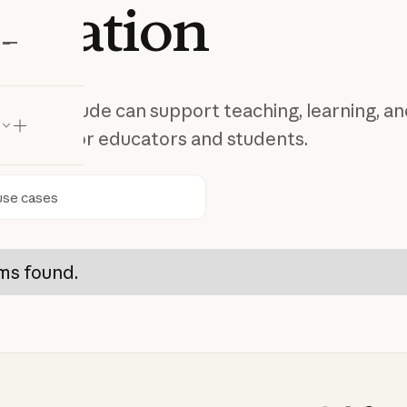
ucation
laude
 ways Claude can support teaching, learning, an
c work for educators and students.
ca
ms found.