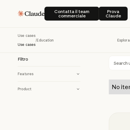
Ed
Education
Contatta il team commerciale
Prova C
Contatta il team
Prova
commerciale
Claude
Explore
Use cases
/
Education
Esplora
academi
Use cases
Filtro
Ricer
Features
No ite
Product