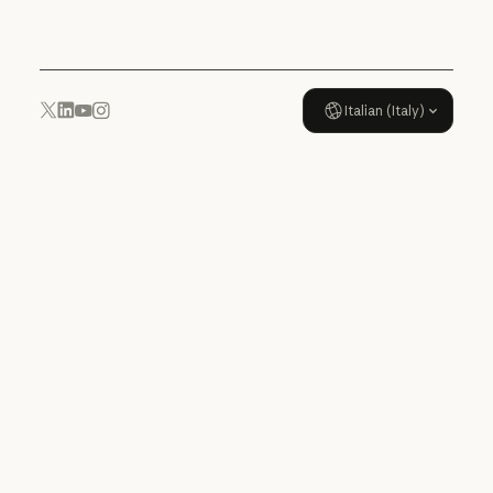
Politica di utilizzo
Italian (Italy)
YouTube
Instagram
x.com
LinkedIn