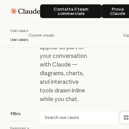
Custom
Contatta il team commerciale
Prova
Custom visuals
Contatta il team
Prova
commerciale
Claude
visuals
Use cases
/
Custom visuals
Esp
Visuals that
Use cases
appear as part of
your conversation
with Claude —
diagrams, charts,
and interactive
tools drawn inline
while you chat.
Filtro
Ricerca
Features