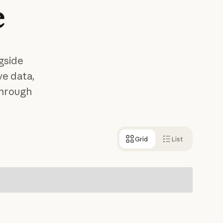
e
gside
ve data,
through
Grid
List