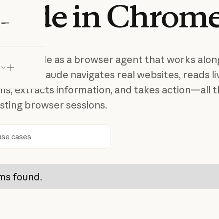
aude in Chrom
laude
nce Claude as a browser agent that works alon
arn how Claude navigates real websites, reads li
orms, extracts information, and takes action—all 
isting browser sessions.
ca
ms found.