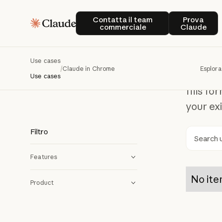
Cl
Claude in Chrome
Contatta il team commerciale
Prova C
Contatta il team
Prova
commerciale
Claude
Experie
Use cases
/
Claude in Chrome
Esplora
you. Le
Use cases
fills f
your ex
Filtro
Ricer
Features
No ite
Product