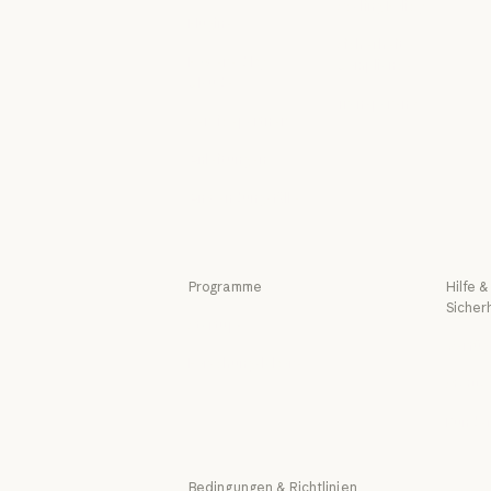
Scaling Policy
Events
Plugins
Responsible Sca
Sicherheit &
Plugins
Powered by
Compliance
Claude
Sicherheit & C
Transparenz
Powered by Claude
Servicepartner
Transparenz
Servicepartner
Anleitungen
Anleitungen
Anwendungsfälle
Anwendungsfälle
Programme
Hilfe &
Sicher
Startups
Verfüg
Startups
Forschungslabore
Verf
Status
Forschungslabore
Stat
Kunde
Kund
Bedingungen & Richtlinien