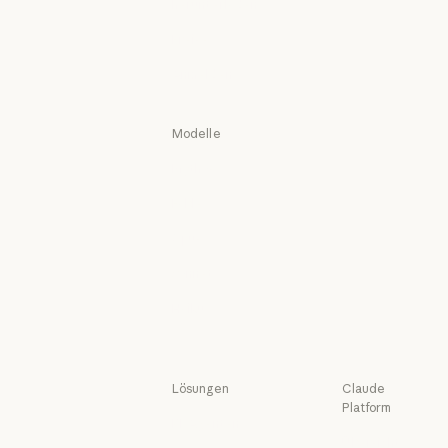
herunterladen
App herunterladen
Preise
Preise
Anmelden
Anmelden
Modelle
Mythos
Mythos
Fable
Fable
Opus
Opus
Sonnet
Sonnet
Haiku
Haiku
Lösungen
Claude
Platform
KI-Agenten
Übersicht
KI-Agenten