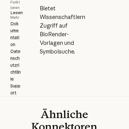
Funkt
Bietet
ionen
Lesen
Wissenschaftlern
Mehr
Dok
Zugriff auf
ume
BioRender-
ntati
Vorlagen und
on
Symbolsuche.
Date
nsch
utzri
chtlin
ie
Supp
ort
Ähnliche
Konnektoren