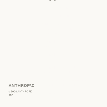
Datenschutzoptionen
Datenschutzrichtlinie
Datenschutzrichtlinie
Richtlinie zur
verantwortungsvollen
Offenlegung
Richtlinie zur verantwortungs
Nutzungsbedingungen:
Gewerblich
Nutzungsbedingungen: Gewerb
Nutzungsbedingungen:
Verbraucher
Nutzungsbedingungen: Verbra
Nutzungsbedingungen: US-
amerikanische Schulen
Nutzungsbedingungen: US-ame
Datenverarbeitungsvereinbarung:
US-amerikanische Schulen
Anthropic
Datenverarbeitungsvereinbaru
©
2026
ANTHROPIC
Nutzungsrichtlinie
PBC
Nutzungsrichtlinie