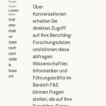
Funkt
Über
ionen
Lesen
Konversationen
Mehr
Dok
erhalten Sie
ume
direkten Zugriff
ntati
auf Ihre Benchling-
on
Forschungsdaten
Date
nsch
und können diese
utzri
abfragen.
chtlin
Wissenschaftler,
ie
Informatiker und
Supp
ort
Führungskräfte im
Bereich F&E
können Fragen
stellen, die auf ihre