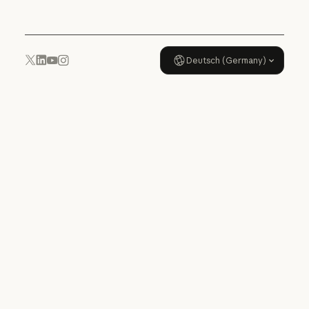
Deutsch (Germany)
YouTube
Instagram
x.com
LinkedIn