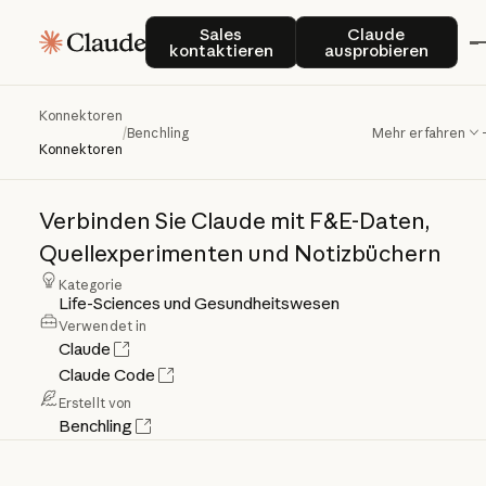
Sales kontaktieren
Claude auspro
Sales
Claude
kontaktieren
ausprobieren
Konnektoren
Benchling
/
Benchling
Mehr erfahren
Konnektoren
Verbinden
Sie
Claude
mit
F&E-Daten,
Quellexperimenten
und
Notizbüchern
Kategorie
Life-Sciences und Gesundheitswesen
Verwendet in
Claude
Claude Code
Erstellt von
Benchling