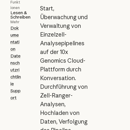
Funkt
Start,
ionen
Lesen &
Überwachung und
Schreiben
Mehr
Verwaltung von
Dok
Einzelzell-
ume
ntati
Analysepipelines
on
auf der 10x
Date
Genomics Cloud-
nsch
Plattform durch
utzri
chtlin
Konversation.
ie
Durchführung von
Supp
Zell-Ranger-
ort
Analysen,
Hochladen von
Daten, Verfolgung