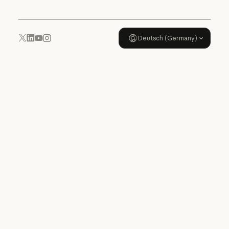
Deutsch (Germany)
YouTube
Instagram
x.com
LinkedIn