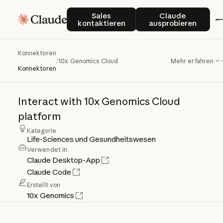
Sales kontaktieren
Claude auspro
Sales
Claude
kontaktieren
ausprobieren
Konnektoren
10x
Genomics
Cloud
/
10x Genomics Cloud
Mehr erfahren
Konnektoren
Interact
with
10x
Genomics
Cloud
platform
Kategorie
Life-Sciences und Gesundheitswesen
Verwendet in
Claude Desktop-App
Claude Code
Erstellt von
10x Genomics