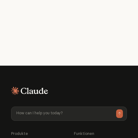
Was ist Claude und wie funktioniert es?
Wofür sollte ich Claude einsetzen?
Was kostet die Nutzung?
Mehr über Claude
Mehr
erfahren
über verfügbare Preispläne erfahren
Produkte
Funktionen