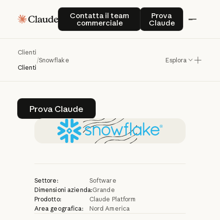
Snowflake
potenzia
Contatta il team commerciale
Prova Claude
Contatta il team
Prova
commerciale
Claude
l'intelligence
dei
dati
aziendali
con
Clienti
/
Snowflake
Esplora
Claude
Clienti
Prova Claude
Prova Claude
Settore:
Software
Dimensioni azienda:
Grande
Prodotto:
Claude Platform
Area geografica:
Nord America