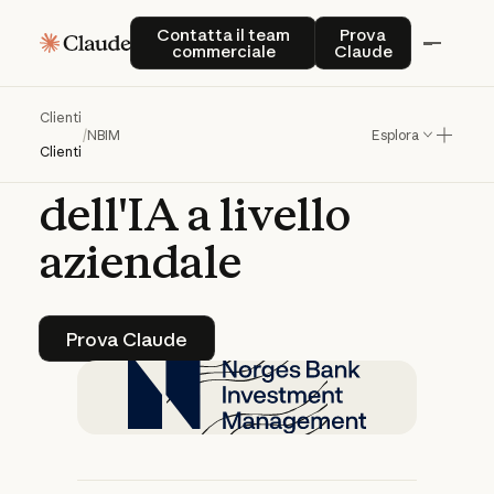
NBIM
accelera
la
Contatta il team commerciale
Prova Claude
Contatta il team
Prova
commerciale
Claude
gestione
del
fondo
sovrano
con
la
Clienti
/
NBIM
Esplora
trasformazione
Clienti
dell'IA
a
livello
aziendale
Prova Claude
Prova Claude