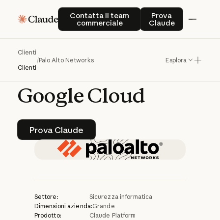
Palo
Alto
Networks
Contatta il team commerciale
Prova Claude
Contatta il team
Prova
commerciale
Claude
accelera
lo
sviluppo
di
software
sicuro
Clienti
/
Palo Alto Networks
Esplora
con
Claude
e
Clienti
Google
Cloud
Prova Claude
Prova Claude
Settore:
Sicurezza informatica
Dimensioni azienda:
Grande
Prodotto:
Claude Platform