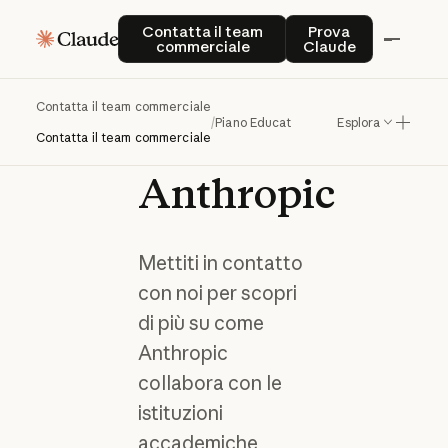
Contatta
Contatta il team commerciale
Prova Claude
Contatta il team
Prova
commerciale
Claude
il
team
Education
Contatta il team commerciale
/
Piano Education
Esplora
di
Contatta il team commerciale
Anthropic
Mettiti in contatto
con noi per scopri
di più su come
Anthropic
collabora con le
istituzioni
accademiche