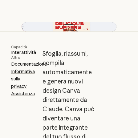
Play video
Capacità
Interattività
Sfoglia, riassumi,
Altro
compila
Documentazione
Informativa
automaticamente
sulla
e genera nuovi
privacy
design Canva
Assistenza
direttamente da
Claude. Canva può
diventare una
parte integrante
del tuo flusso di