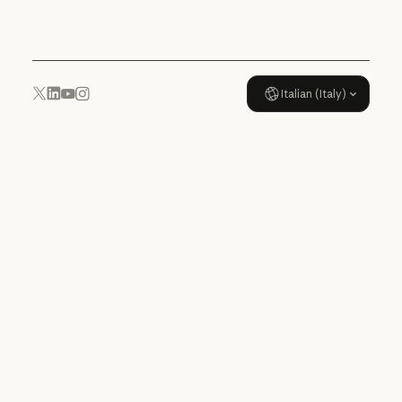
Politica di utilizzo
Italian (Italy)
YouTube
Instagram
x.com
LinkedIn