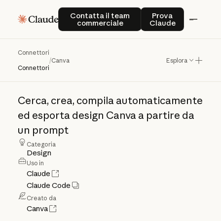
Contatta il team commerciale
Prova Claude
Contatta il team
Prova
commerciale
Claude
Connettori
Canva
/
Canva
Esplora
Connettori
Cerca,
crea,
compila
automaticamente
ed
esporta
design
Canva
a
partire
da
un
prompt
Categoria
Design
Uso in
Claude
Claude Code
Creato da
Canva