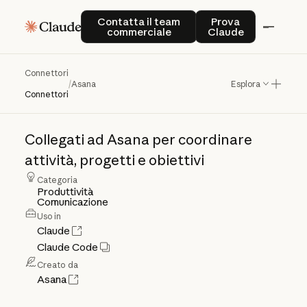
Contatta il team commerciale
Prova Claude
Contatta il team
Prova
commerciale
Claude
Connettori
Asana
/
Asana
Esplora
Connettori
Collegati
ad
Asana
per
coordinare
attività,
progetti
e
obiettivi
Categoria
Produttività
Comunicazione
Uso in
Claude
Claude Code
Creato da
Asana