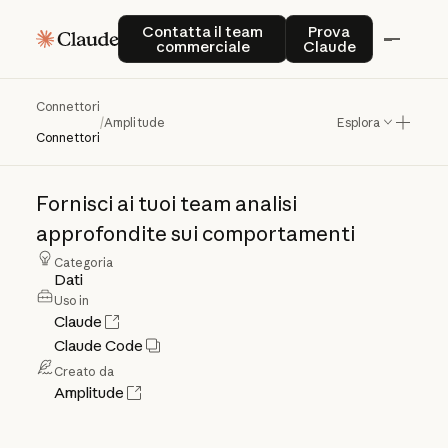
Contatta il team commerciale
Prova Claude
Contatta il team
Prova
commerciale
Claude
Connettori
Amplitude
/
Amplitude
Esplora
Connettori
Fornisci
ai
tuoi
team
analisi
approfondite
sui
comportamenti
Categoria
Dati
Uso in
Claude
Claude Code
Creato da
Amplitude