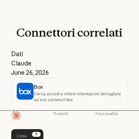
Connettori
correlati
Dati
Claude
June 26, 2026
Box
Cerca, accedi e ottieni informazioni dettagliate
sui tuoi contenuti Box
Prodotti
Funzionalità
Pagina iniziale
Claude
Claude for
Chrome
Claude
Claude Code
Claude for Ch