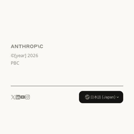
から高校3年生
まで
利用規約：米国 幼稚園年長から
データ処理契
約：米国 幼稚
園年長から高
校3年生まで
Anthropic
©[year]
2026
データ処理契約：米国 幼稚園年
使用ポリシー
PBC
使用ポリシー
日本語 (Japan)
YouTube
Instagram
x.com
LinkedIn