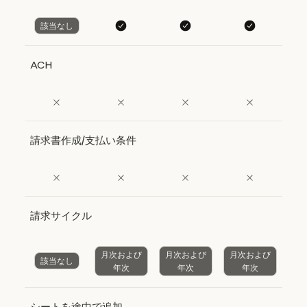
該当なし
ACH
請求書作成/支払い条件
請求サイクル
月次および
月次および
月次および
該当なし
年次
年次
年次
シートを途中で追加