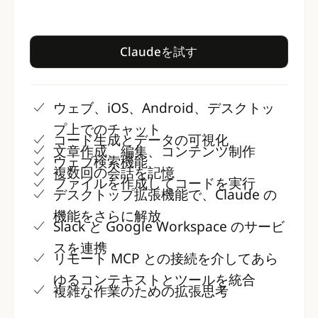
Claudeを試す
Claudeを試す
ウェブ、iOS、Android、デスクトッ
プ上でのチャット
コード生成とデータの可視化
文章作成、編集、コンテンツ制作
ウェブ検索機能
複数回の会話を記憶
ファイルを作成してコードを実行
デスクトップ拡張機能で、Claude の
機能をさらに解放
Slack と Google Workspace のサービ
スを連携
リモート MCP との接続を介してあら
ゆるコンテキストとツールを統合
複雑な作業のための拡張思考