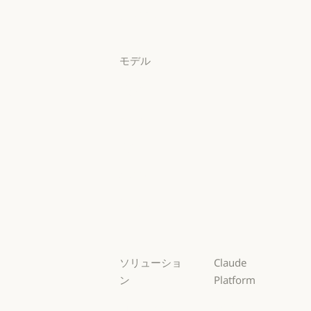
料金プラン
ログイン
ログイン
モデル
Mythos
Mythos
Fable
Fable
Opus
Opus
Sonnet
Sonnet
Haiku
Haiku
ソリューショ
Claude
ン
Platform
AI エージェン
概要