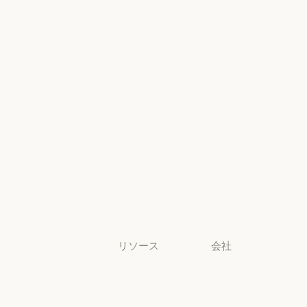
ヘルスケア
地域別コンプラ
高等教育
コンソールロ
グイン
高等教育
幼稚園から高
コンソールログ
校までの教員
幼稚園から高校までの教員
法務
法務
ライフサイエ
ンス
ライフサイエンス
非営利団体
非営利団体
中小企業
中小企業
リソース
会社
ブログ
Anthropic
ブログ
Anthropic
Claude パート
採用情報