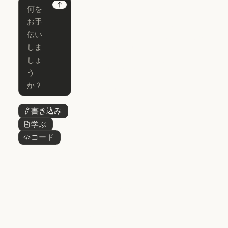
Chrome
Claude
Next
Claude Code
Claude for Ch
Claude for
Claude Code
Claude Code
Microsoft 365
for Enterprise
Claude for Mic
Skills
Claude Code for Enterprise
Claude Cowork
Skills
Claude Cowork
@Claude
@Claude
Claude Design
書き込み
ボタンテキスト
Claude Design
学ぶ
ボタンテキスト
Claude Science
コード
ボタンテキスト
Claude Science
Claude
Security
Claude Security
アプリをダウ
ンロード
アプリをダウンロード
料金プラン