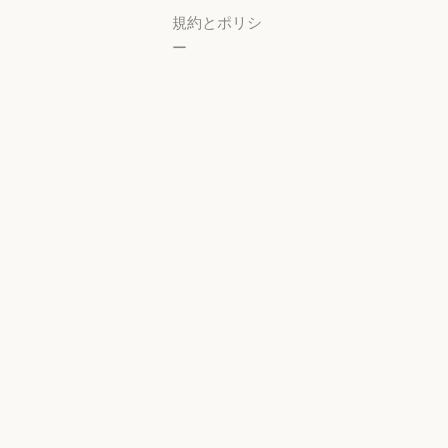
規約とポリシ
ー
プライバシー
設定
プライバシー
ポリシー
プライバシーポリシー
責任ある開示
ポリシー
責任ある開示ポリシー
利用規約：商
用
利用規約：商用
利用規約：消
費者
利用規約：消費者
利用規約：米
国 幼稚園年長