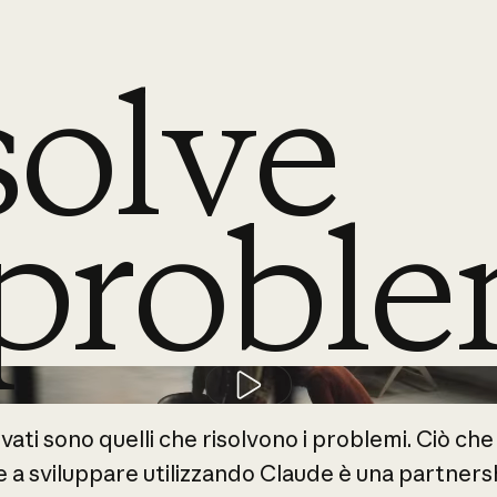
solve
 probl
Play video
vati
sono
quelli
che
risolvono
i
problemi.
Ciò
che
e
a
sviluppare
utilizzando
Claude
è
una
partners