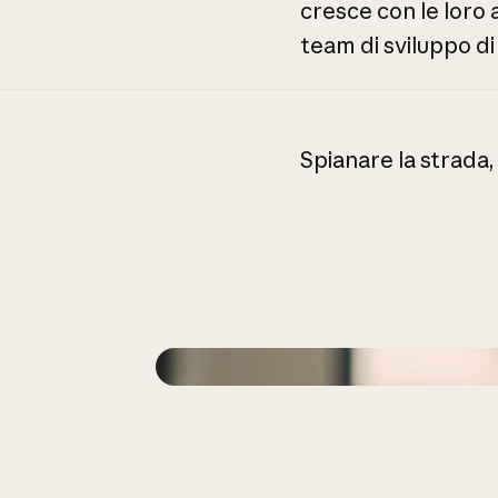
cresce
con
le
loro
team
di
sviluppo
di
Spianare
la
strada,