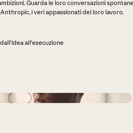
ambizioni.
Guarda
le
loro
conversazioni
spontan
Anthropic,
i
veri
appassionati
del
loro
lavoro.
dall'idea
all'esecuzione
Play video