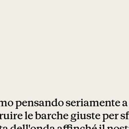
amo pensando seriamente 
ruire le barche giuste per sf
ta dell'onda affinché il nos