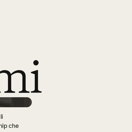
emi
li
hip
che