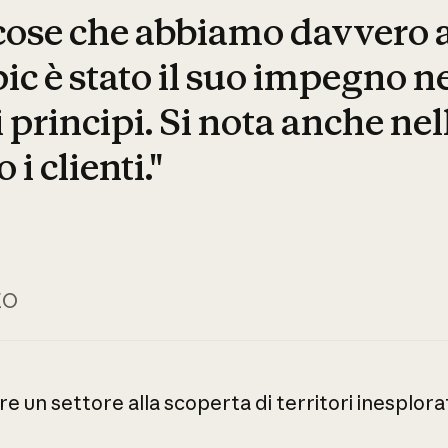
 cose che abbiamo davvero 
ic è stato il suo impegno n
 principi. Si nota anche nel
 i clienti."
EO
re
un
settore
alla
scoperta
di
territori
inesplora