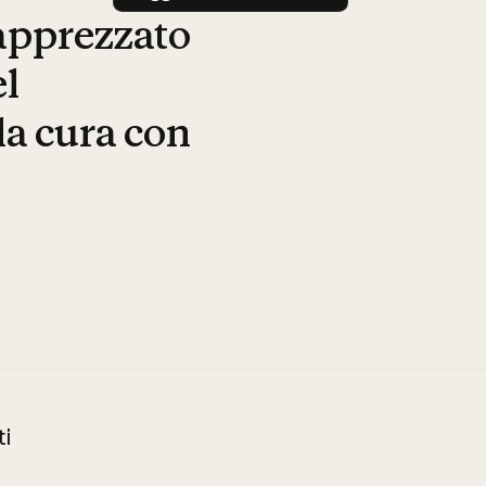
apprezzato
el
la cura con
ti