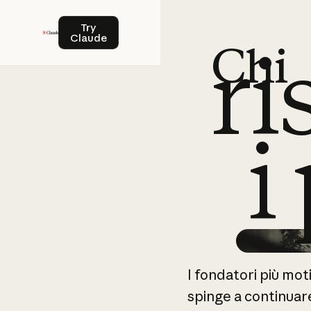
Try Claude
Try
ri
Claude
Chi
i
Chi risolve i problemi
I
fondatori
più
moti
spinge
a
continuar