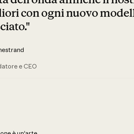
iori con ogni nuovo model
ciato."
nestrand
datore e CEO
ione
è
un'arte