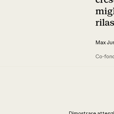
migl
rilas
Max Ju
Co-fon
Dimostrare
attenz